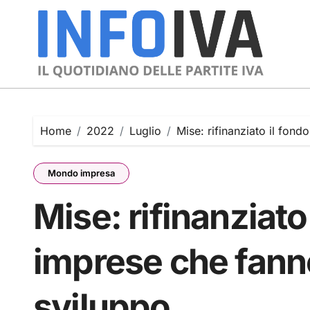
Skip
to
content
Home
2022
Luglio
Mise: rifinanziato il fon
Mondo impresa
Mise: rifinanziato
imprese che fanno
sviluppo