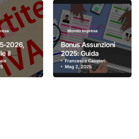
resa
Mondo impresa
5-2026,
Bonus Assunzioni
e il
2025: Guida
 per aderire
ale
Completa alle
Francesca Cavaleri
25
Mag 2, 2025
Agevolazioni per le
Imprese