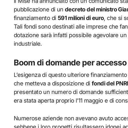
Il Mise ha annunciato con un comunicato st
pubblicazione di un
decreto del ministro Gia
finanziamento di
591 milioni di euro
, che si 
Tali fondi sono destinati alle imprese che fa
dotazione sarà infatti possibile agevolare un
industriale.
Boom di domande per accesso ai
L’esigenza di questo ulteriore finanziamento
che metteva a disposizione di
fondi del PNR
presentato un numero di domande sufficiente a
era stata aperta proprio l’11 maggio e di con
Numerose aziende non avevano avuto accesso
sebbene i loro progetti risultassero idonei ad