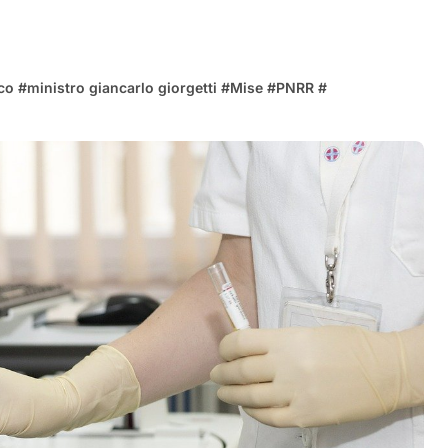
o
co
#
ministro giancarlo giorgetti
#
Mise
#
PNRR
#