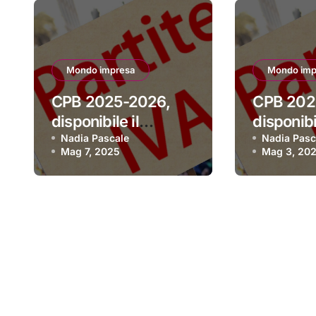
Mondo impresa
Mondo imp
CPB 2025-2026,
CPB 202
disponibile il
disponibil
software per aderire
Nadia Pascale
software
Nadia Pasc
Mag 7, 2025
Mag 3, 20