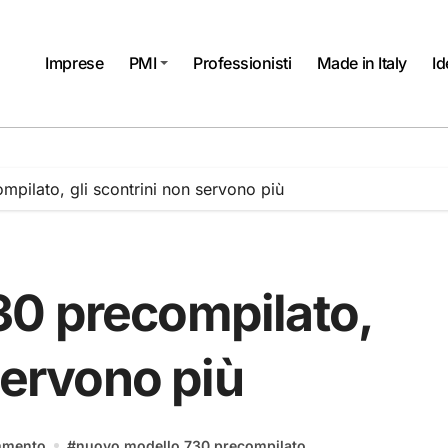
Imprese
PMI
Professionisti
Made in Italy
Id
pilato, gli scontrini non servono più
0 precompilato,
servono più
mmento
#
nuovo modello 730 precompilato