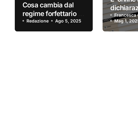
Cosa cambia dal
dichiara
regime forfettario al
redditi 2
Francesca 
regime ordinario?
Redazione
Ago 5, 2025
Mag 1, 202
precompi
disponibi