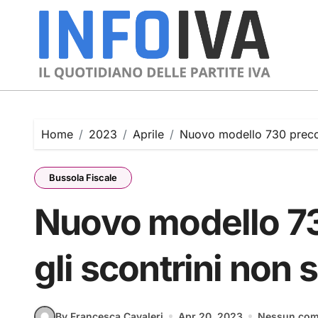
Skip
to
content
Home
2023
Aprile
Nuovo modello 730 precom
Bussola Fiscale
Nuovo modello 73
gli scontrini non 
By Francesca Cavaleri
Apr 20, 2023
Nessun co