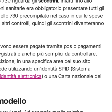
 730 riguarda gli
scontrini.
Infatti fino allo
i sanitarie era obbligatorio presentare tutti gli
ello 730 precompilato nel caso in cui le spese
ltri controlli, quindi gli scontrini diventeranno
evono essere pagate tramite pos o pagamenti
egistrati e anche più semplici da controllare.
zione, in una specifica area del suo sito
cede utilizzando un’identità SPID (Sistema
 identità elettronica
) o una Carta nazionale dei
 modello