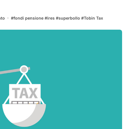
to
#
fondi pensione
#
ires
#
superbollo
#
Tobin Tax