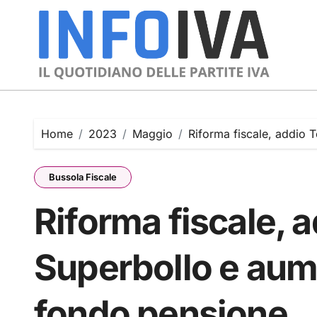
Skip
to
content
Home
2023
Maggio
Riforma fiscale, addio 
Bussola Fiscale
Riforma fiscale, a
Superbollo e aum
fondo pensione