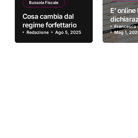
Bussola Fiscale
E’ online 
Cosa cambia dal
dichiara
regime forfettario al
redditi 2
Francesca 
regime ordinario?
Redazione
Ago 5, 2025
Mag 1, 202
precompi
disponibi