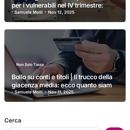
per i vulnerabili nel IV trimestre:
ecco a chi si applica e come
Samuele Molli
Nov 12, 2025
ottenerlo
Non Solo Tasse
Bollo su conti e titoli | Il trucco della
giacenza media: ecco quanto siamo
costretti a pagare ogni anno
Samuele Molli
Nov 11, 2025
Cerca