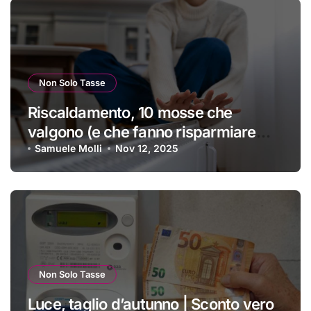
Non Solo Tasse
Riscaldamento, 10 mosse che
valgono (e che fanno risparmiare
tanti soldini) | I trucchi migliori per
Samuele Molli
Nov 12, 2025
passare un inverno spettacolare
Non Solo Tasse
Luce, taglio d’autunno | Sconto vero