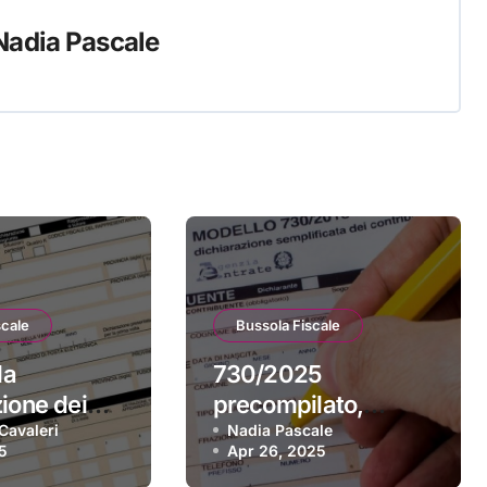
Nadia Pascale
scale
Bussola Fiscale
la
730/2025
zione dei
precompilato,
025, la
Cavaleri
novità 2025 e
Nadia Pascale
5
Apr 26, 2025
lata è già
modello disponibile