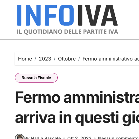
Skip
to
content
Home
2023
Ottobre
Fermo amministrativo aut
Bussola Fiscale
Fermo amministra
arriva in questi gi
By Nadia Pascale
Ott 2, 2023
Nessun commento