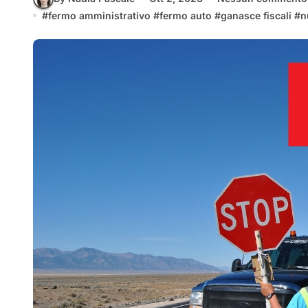
#
fermo amministrativo
#
fermo auto
#
ganasce fiscali
#
n