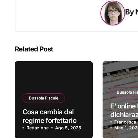
By
Related Post
Bussola Fi
Bussola Fiscale
E’ online 
Cosa cambia dal
dichiara
regime forfettario al
redditi 2
Francesca 
regime ordinario?
Redazione
Ago 5, 2025
Mag 1, 202
precompi