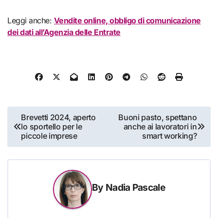
Leggi anche:
Vendite online, obbligo di comunicazione
dei dati all’Agenzia delle Entrate
Navigazione
Brevetti 2024, aperto
Buoni pasto, spettano
lo sportello per le
anche ai lavoratori in
articoli
piccole imprese
smart working?
By
Nadia Pascale