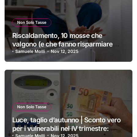
Non Solo Tasse
Riscaldamento, 10 mosse che
valgono (e che fanno risparmiare
tanti soldini) | I trucchi migliori per
Samuele Molli
Nov 12, 2025
passare un inverno spettacolare
Non Solo Tasse
Luce, taglio d’autunno | Sconto vero
per i vulnerabili nel IV trimestre:
ecco a chi si applica e come
Samuele Molli
Nov 12, 2025