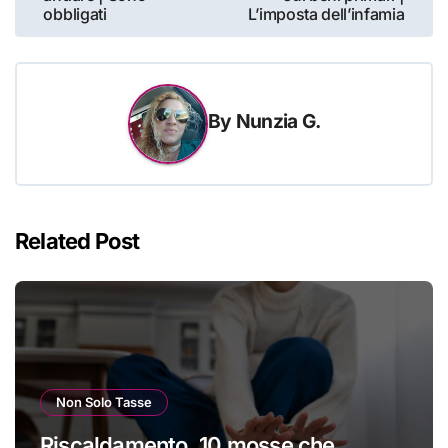
obbligati
L’imposta dell’infamia
By
Nunzia G.
Related Post
Non Solo Tasse
Riscaldamento, 10 mosse che