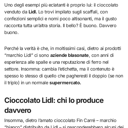
Uno degli esempi più eclatanti è proprio lui: il cioccolato
venduto da
Lidl.
Lo trovi impilato sugli scaffali, con
confezioni semplici e nomi poco altisonanti, ma il gusto
racconta tutta un’altra storia. Il bello? È buono. Davvero
buono.
Perché la verità è che, in moltissimi casi, dietro ai prodotti
“marchio Lidl” ci sono
aziende blasonate
, con anni di
esperienza alle spalle e una reputazione di ferro nel
settore. Insomma: cambia l’etichetta, ma il contenuto è
spesso lo stesso di quello che pagheresti il doppio (se non
il triplo) in un normale
supermercato.
Cioccolato Lidl: chi lo produce
davvero
Insomma, dietro l’amato cioccolato Fin Carré – marchio
“bianco” distribuito da Lidl – si nasconderebbero alcuni dei