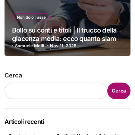
Non Solo Tasse
Bollo su conti e titoli | Il trucco della
giacenza media: ecco quanto siamo
costretti a pagare ogni anno
Samuele Molli
Nov 11, 2025
Cerca
Cerca
Articoli recenti