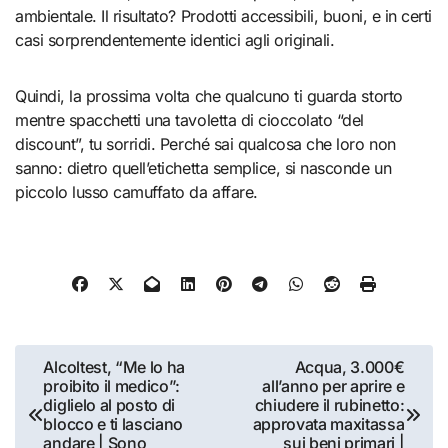
ambientale. Il risultato? Prodotti accessibili, buoni, e in certi
casi sorprendentemente identici agli originali.
Quindi, la prossima volta che qualcuno ti guarda storto
mentre spacchetti una tavoletta di cioccolato “del
discount”, tu sorridi. Perché sai qualcosa che loro non
sanno: dietro quell’etichetta semplice, si nasconde un
piccolo lusso camuffato da affare.
Navigazione
Alcoltest, “Me lo ha
Acqua, 3.000€
proibito il medico”:
all’anno per aprire e
articoli
diglielo al posto di
chiudere il rubinetto:
blocco e ti lasciano
approvata maxitassa
andare | Sono
sui beni primari |