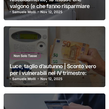
valgono (e che fanno risparmiare
tanti soldini) | I trucchi migliori per
Samuele Molli
Nov 12, 2025
passare un inverno spettacolare
Non Solo Tasse
Luce, taglio d’autunno | Sconto vero
per i vulnerabili nel IV trimestre:
ecco a chi si applica e come
Samuele Molli
Nov 12, 2025
ottenerlo