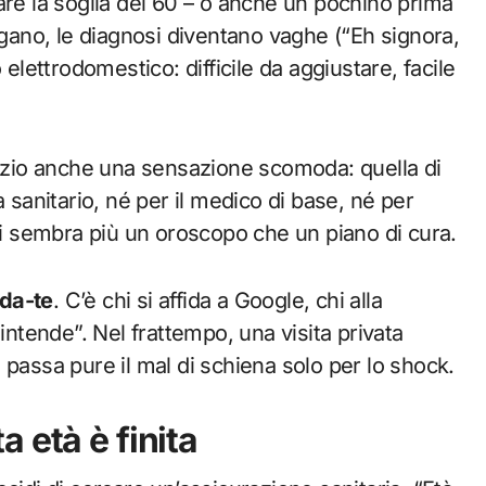
are la soglia dei 60 – o anche un pochino prima
ngano, le diagnosi diventano vaghe (“Eh signora,
 elettrodomestico: difficile da aggiustare, facile
pazio anche una sensazione scomoda: quella di
 sanitario, né per il medico di base, né per
mai sembra più un oroscopo che un piano di cura.
-da-te
. C’è chi si affida a Google, chi alla
intende”. Nel frattempo, una visita privata
 passa pure il mal di schiena solo per lo shock.
 età è finita