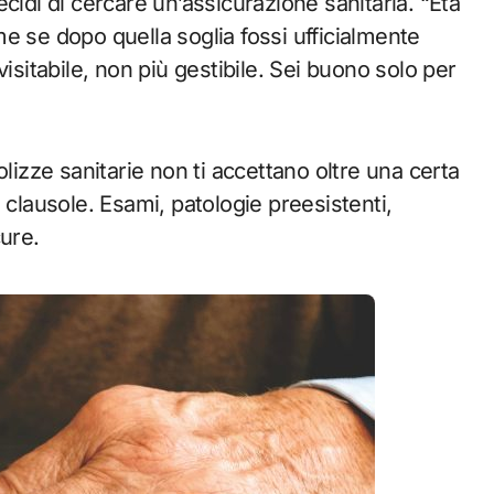
cidi di cercare un’assicurazione sanitaria. “Età
e se dopo quella soglia fossi ufficialmente
isitabile, non più gestibile. Sei buono solo per
lizze sanitarie non ti accettano oltre una certa
 clausole. Esami, patologie preesistenti,
cure.