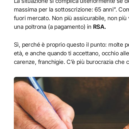
La situazione si complica ulteriormente se de
massima per la sottoscrizione: 65 anni”. Com
fuori mercato. Non più assicurabile, non più v
una poltrona (a pagamento) in
RSA.
Sì, perché è proprio questo il punto: molte po
età, e anche quando ti accettano, occhio alle
carenze, franchigie. C’è più burocrazia che 