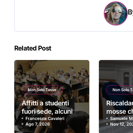
B
Related Post
Non Solo Tasse
Non Solo T
Affitti a studenti
Riscalda
fuori sede, alcuni
mosse c
consigli per evitare
Francesca Cavaleri
(e che f
Samuele Mo
Ago 7, 2026
Nov 12, 20
le truffe
risparmia