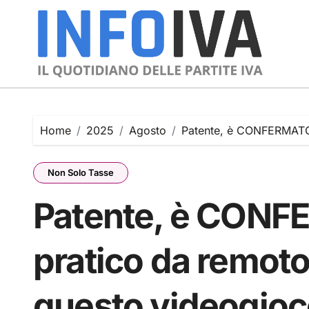
Skip
to
content
Home
2025
Agosto
Patente, è CONFERMATO: 
Non Solo Tasse
Patente, è CON
pratico da remoto 
questo videogioco