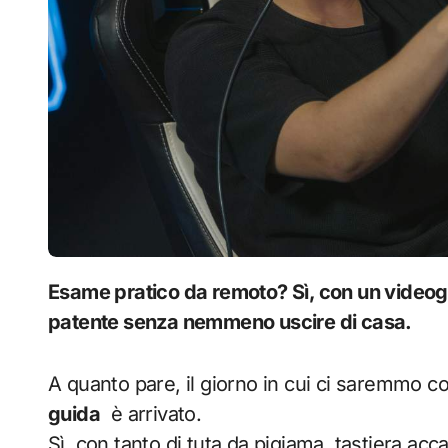
Esame pratico da remoto? Sì, con un videogioco e qualche clic. Scopri come prendere la
patente senza nemmeno uscire di casa.
A quanto pare, il giorno in cui ci saremmo c
guida
è arrivato.
Sì, con tanto di tuta da pigiama, tastiera acc