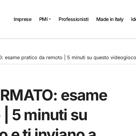
Imprese
PMI
Professionisti
Made in Italy
Id
esame pratico da remoto | 5 minuti su questo videogioco e
FERMATO: esame
| 5 minuti su
 e ti inviano a