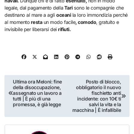
navali.
Dunque chi è di fatto
esentato,
non in modo
legale, dal pagamento della
Tari
sono le compagnie che
destinano al mare a agli
oceani
la loro immondizia perché
al momento
resta
un modo facile
, comodo
, gratuito e
invisibile per liberarsi dei
rifiuti.
Navigazione
Ultima ora Meloni: fine
Posto di blocco,
della disoccupazione,
obbligatorio il nuovo
articoli
assegnato un lavoro a
fischietto anti
tutti | È più di una
incidente: con 10€ ti
promessa, è già legge
salvi la vita e la
macchina | È infallibile