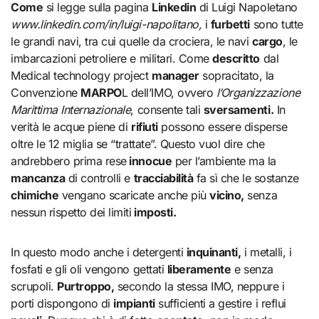
Come
si legge sulla pagina
Linkedin
di Luigi Napoletano
www.linkedin.com/in/luigi-napolitano,
i
furbetti
sono tutte
le grandi navi, tra cui quelle da crociera, le navi
cargo
, le
imbarcazioni petroliere e militari. Come
descritto
dal
Medical technology project
manager
sopracitato, la
Convenzione
MARPO
L dell’IMO, ovvero
l’Organizzazione
Marittima Internazionale
, consente tali
sversamenti.
In
verità le acque piene di
rifiuti
possono essere disperse
oltre le 12 miglia se “trattate”. Questo vuol dire che
andrebbero prima rese
innocue
per l’ambiente ma la
mancanza
di controlli e
tracciabilità
fa sì che le sostanze
chimiche
vengano scaricate anche più
vicino,
senza
nessun rispetto dei limiti
imposti.
In questo modo anche i detergenti
inquinanti,
i metalli, i
fosfati e gli oli vengono gettati
liberamente
e senza
scrupoli.
Purtroppo,
secondo la stessa IMO, neppure i
porti dispongono di
impianti
sufficienti a gestire i reflui