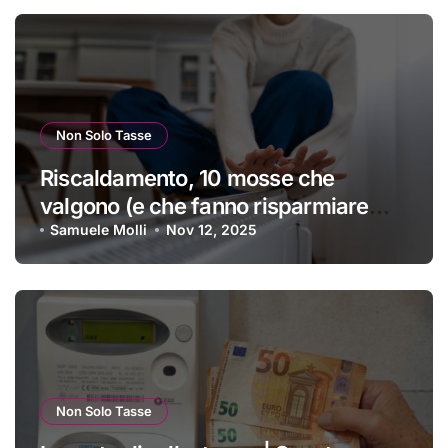
Non Solo Tasse
Riscaldamento, 10 mosse che
valgono (e che fanno risparmiare
tanti soldini) | I trucchi migliori per
Samuele Molli
Nov 12, 2025
passare un inverno spettacolare
Non Solo Tasse