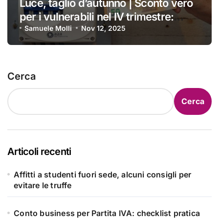
Luce, taglio d’autunno | Sconto vero
per i vulnerabili nel IV trimestre:
ecco a chi si applica e come
Samuele Molli
Nov 12, 2025
ottenerlo
Cerca
Cerca
Articoli recenti
Affitti a studenti fuori sede, alcuni consigli per
evitare le truffe
Conto business per Partita IVA: checklist pratica