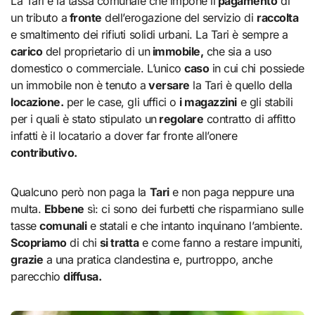
La Tari è la tassa comunale che impone il
pagamento
di
un tributo a
fronte
dell’erogazione del servizio di
raccolta
e smaltimento dei rifiuti solidi urbani. La Tari è sempre a
carico
del proprietario di un
immobile,
che sia a uso
domestico o commerciale. L’unico
caso
in cui chi possiede
un immobile non è tenuto a
versare
la Tari è quello della
locazione.
per le case, gli uffici o
i magazzini
e gli stabili
per i quali è stato stipulato un
regolare
contratto di affitto
infatti è il locatario a dover far fronte all’onere
contributivo.
Qualcuno però non paga la
Tari
e non paga neppure una
multa.
Ebbene
sì: ci sono dei furbetti che risparmiano sulle
tasse
comunali
e statali e che intanto inquinano l’ambiente.
Scopriamo
di chi
si tratta
e come fanno a restare impuniti,
grazie
a una pratica clandestina e, purtroppo, anche
parecchio
diffusa.