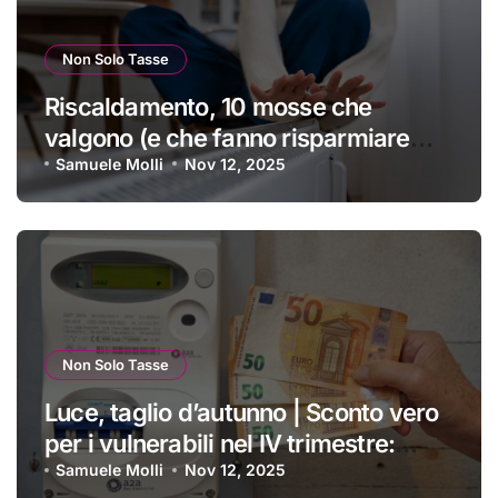
Non Solo Tasse
Riscaldamento, 10 mosse che
valgono (e che fanno risparmiare
tanti soldini) | I trucchi migliori per
Samuele Molli
Nov 12, 2025
passare un inverno spettacolare
Non Solo Tasse
Luce, taglio d’autunno | Sconto vero
per i vulnerabili nel IV trimestre:
ecco a chi si applica e come
Samuele Molli
Nov 12, 2025