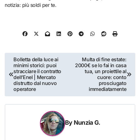
notizia: più soldi per te.
Navigazione
Bolletta della luce ai
Multa di fine estate:
minimi storici: puoi
2000€ se lo fai in casa
articoli
stracciare il contratto
tua, un proiettile al
dell’Enel | Mercato
cuore: conto
distrutto dal nuovo
prosciugato
operatore
immediatamente
By
Nunzia G.