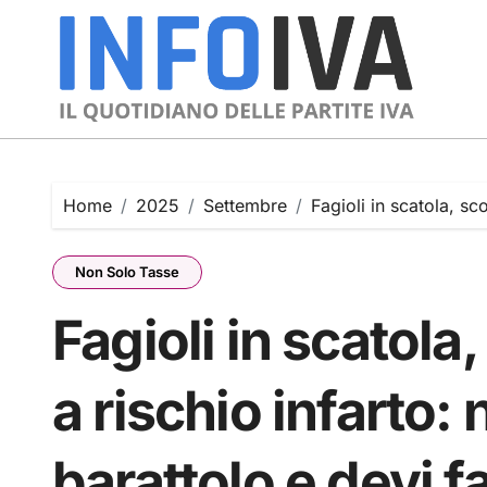
Skip
to
content
Home
2025
Settembre
Fagioli in scatola, sc
Non Solo Tasse
Fagioli in scatola
a rischio infarto:
barattolo e devi f