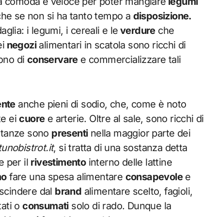
va comoda e veloce per poter mangiare
legumi
che se non si ha tanto tempo a
disposizione.
glia: i legumi, i cereali e le
verdure
che
ei
negozi
alimentari in scatola sono ricchi di
ono di
conservare
e commercializzare tali
ente
anche pieni di sodio, che, come è noto
te ei
cuore
e arterie. Oltre al sale, sono ricchi di
stanze sono
presenti
nella maggior parte dei
nobistrot.it
, si tratta di una sostanza detta
 per il
rivestimento
interno delle lattine
mo
fare una spesa alimentare
consapevole
e
escindere dal
brand
alimentare scelto, fagioli,
tati o
consumati
solo di rado. Dunque la