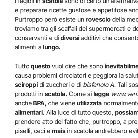
I fagioli in
scatola
sono di certo un’alternati
e preparare ricette gustose e appetitose an
Purtroppo però esiste un
rovescio
della meda
troviamo tra gli scaffali dei supermercati e d
conservanti e di
diversi
additivi che consent
alimenti a
lungo.
Tutto
questo
vuol dire che sono
inevitabilm
causa problemi circolatori e peggiora la salu
sciroppi
di zuccheri e di
bisfenolo A.
Tali so
prodotti in
scatola.
Come si
legge
www.ventu
anche
BPA,
che viene
utilizzata
normalmente
alimentari.
Alla luce di tutto questo,
possia
prendere atto del fatto che, purtroppo, a pr
piselli, ceci e
mais
in scatola andrebbero evi