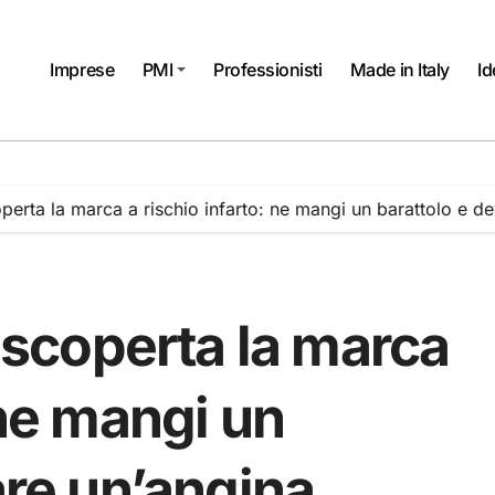
Imprese
PMI
Professionisti
Made in Italy
Id
operta la marca a rischio infarto: ne mangi un barattolo e de
, scoperta la marca
 ne mangi un
are un’angina