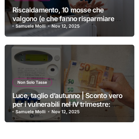
Riscaldamento, 10 mosse che
valgono (e che fanno risparmiare
tanti soldini) | I trucchi migliori per
Samuele Molli
Nov 12, 2025
passare un inverno spettacolare
Non Solo Tasse
Luce, taglio d’autunno | Sconto vero
per i vulnerabili nel IV trimestre:
ecco a chi si applica e come
Samuele Molli
Nov 12, 2025
ottenerlo