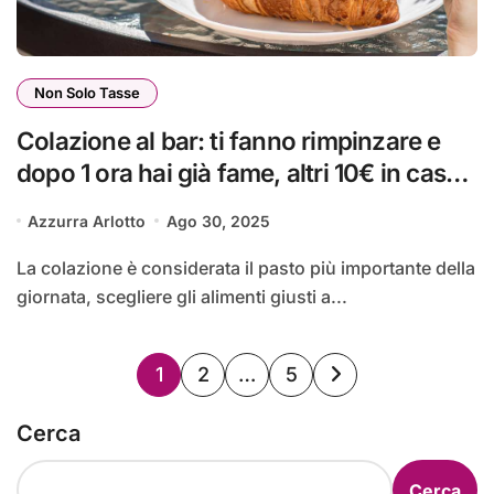
Non Solo Tasse
Colazione al bar: ti fanno rimpinzare e
dopo 1 ora hai già fame, altri 10€ in cassa
| La chiamano truffa dello zucchero
Azzurra Arlotto
Ago 30, 2025
La colazione è considerata il pasto più importante della
giornata, scegliere gli alimenti giusti a...
Paginazione
1
2
…
5
degli
Cerca
articoli
Cerca