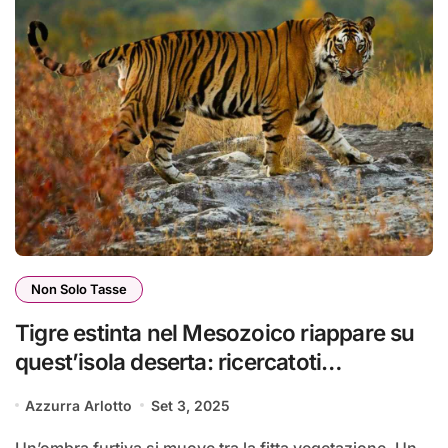
Non Solo Tasse
Tigre estinta nel Mesozoico riappare su
quest’isola deserta: ricercatoti
esterrefatti | “Era grande come due
Azzurra Arlotto
Set 3, 2025
macchine”
Un’ombra furtiva si muove tra la fitta vegetazione. Un