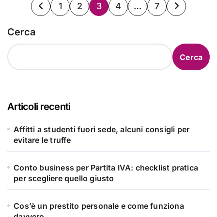
Paginazione
1
2
3
4
…
7
degli
Cerca
articoli
Cerca
Articoli recenti
Affitti a studenti fuori sede, alcuni consigli per
evitare le truffe
Conto business per Partita IVA: checklist pratica
per scegliere quello giusto
Cos’è un prestito personale e come funziona
davvero