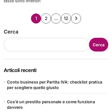
tasse sono inferiori
Paginazione
1
2
…
12
degli
Cerca
articoli
Cerca
Articoli recenti
Conto business per Partita IVA: checklist pratica
per scegliere quello giusto
Cos’è un prestito personale e come funziona
davvero