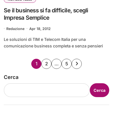
Se il business si fa difficile, scegli
Impresa Semplice
Redazione
Apr 18, 2012
Le soluzioni di TIM e Telecom Italia per una
comunicazione business completa e senza pensieri
Paginazione
1
2
…
5
degli
Cerca
articoli
Cerca