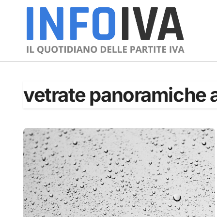
Skip
to
content
vetrate panoramiche a