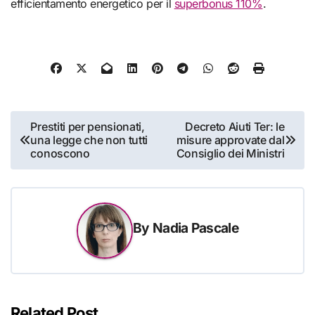
efficientamento energetico per il
superbonus 110%
.
Navigazione
Prestiti per pensionati,
Decreto Aiuti Ter: le
una legge che non tutti
misure approvate dal
articoli
conoscono
Consiglio dei Ministri
By
Nadia Pascale
Related Post