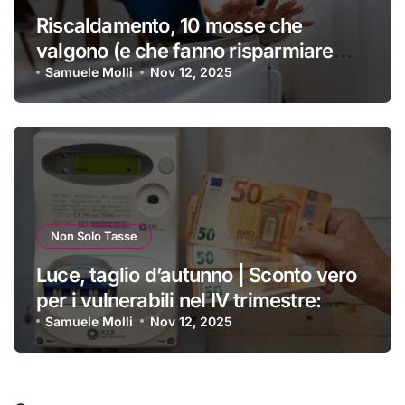
Riscaldamento, 10 mosse che
valgono (e che fanno risparmiare
tanti soldini) | I trucchi migliori per
Samuele Molli
Nov 12, 2025
passare un inverno spettacolare
Non Solo Tasse
Luce, taglio d’autunno | Sconto vero
per i vulnerabili nel IV trimestre:
ecco a chi si applica e come
Samuele Molli
Nov 12, 2025
ottenerlo