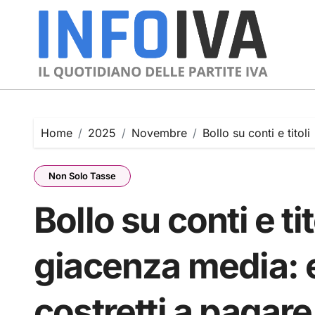
Skip
to
content
Home
2025
Novembre
Bollo su conti e tito
Non Solo Tasse
Bollo su conti e tit
giacenza media: 
costretti a pagar