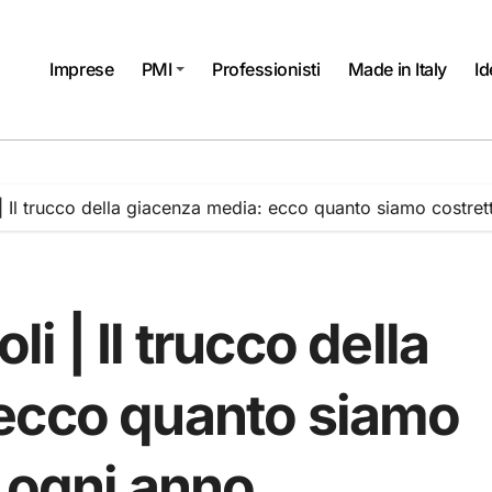
Imprese
PMI
Professionisti
Made in Italy
Id
li | Il trucco della giacenza media: ecco quanto siamo costre
oli | Il trucco della
ecco quanto siamo
e ogni anno