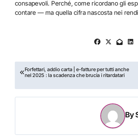
consapevoli. Perché, come ricordano gli espe
contare — ma quella cifra nascosta nei rendi
Navigazione
Forfettari, addio carta | e-fatture per tutti anche
nel 2025 : la scadenza che brucia i ritardatari
articoli
By