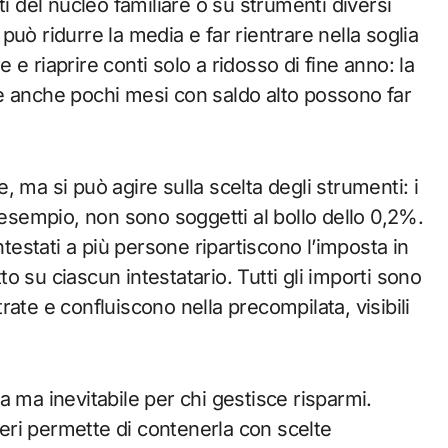
ti del nucleo familiare o su strumenti diversi
uò ridurre la media e far rientrare nella soglia
e riaprire conti solo a ridosso di fine anno: la
a, e anche pochi mesi con saldo alto possono far
ne, ma si può agire sulla scelta degli strumenti: i
 esempio, non sono soggetti al bollo dello 0,2%.
ntestati a più persone ripartiscono l’imposta in
tto su ciascun intestatario. Tutti gli importi sono
ate e confluiscono nella precompilata, visibili
era ma inevitabile per chi gestisce risparmi.
iteri permette di contenerla con scelte