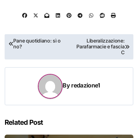
Navigazione
Pane quotidiano: sì o
Liberalizzazione:
no?
Parafarmacie e fascia
articoli
C
By
redazione1
Related Post