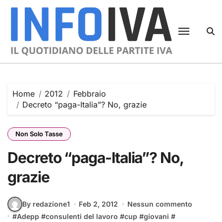
Skip
to
content
Home
2012
Febbraio
Decreto “paga-Italia”? No, grazie
Non Solo Tasse
Decreto “paga-Italia”? No,
grazie
By redazione1
Feb 2, 2012
Nessun commento
#
Adepp
#
consulenti del lavoro
#
cup
#
giovani
#