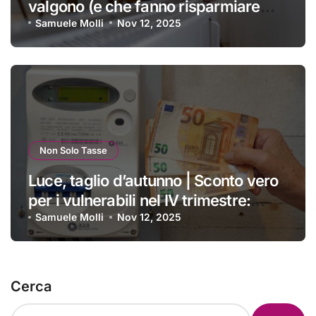
valgono (e che fanno risparmiare
tanti soldini) | I trucchi migliori per
Samuele Molli
Nov 12, 2025
passare un inverno spettacolare
Non Solo Tasse
Luce, taglio d’autunno | Sconto vero
per i vulnerabili nel IV trimestre:
ecco a chi si applica e come
Samuele Molli
Nov 12, 2025
ottenerlo
Cerca