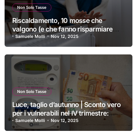
Non Solo Tasse
Riscaldamento, 10 mosse che
valgono (e che fanno risparmiare
tanti soldini) | I trucchi migliori per
Samuele Molli
Nov 12, 2025
passare un inverno spettacolare
Non Solo Tasse
Luce, taglio d’autunno | Sconto vero
per i vulnerabili nel IV trimestre:
ecco a chi si applica e come
Samuele Molli
Nov 12, 2025
ottenerlo