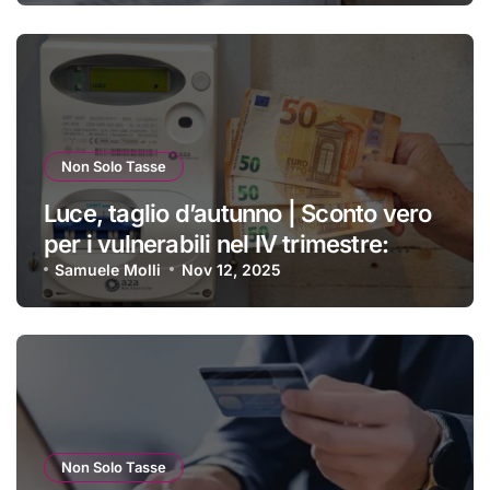
passare un inverno spettacolare
Non Solo Tasse
Luce, taglio d’autunno | Sconto vero
per i vulnerabili nel IV trimestre:
ecco a chi si applica e come
Samuele Molli
Nov 12, 2025
ottenerlo
Non Solo Tasse