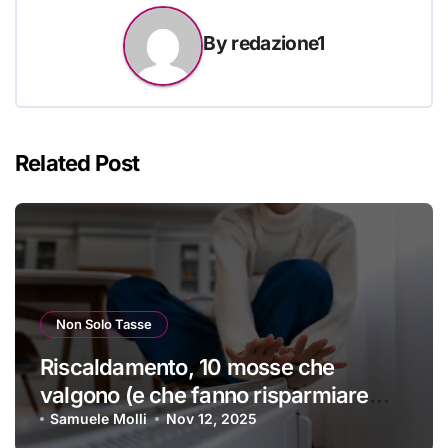
By
redazione1
Related Post
Non Solo Tasse
Riscaldamento, 10 mosse che
valgono (e che fanno risparmiare
tanti soldini) | I trucchi migliori per
Samuele Molli
Nov 12, 2025