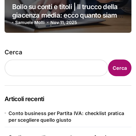
Bollo su conti e titoli | Il trucco della
giacenza media: ecco quanto siamo
costretti a pagare ogni anno
Samuele Molli
Nov 11, 2025
Cerca
Cerca
Articoli recenti
Conto business per Partita IVA: checklist pratica
per scegliere quello giusto