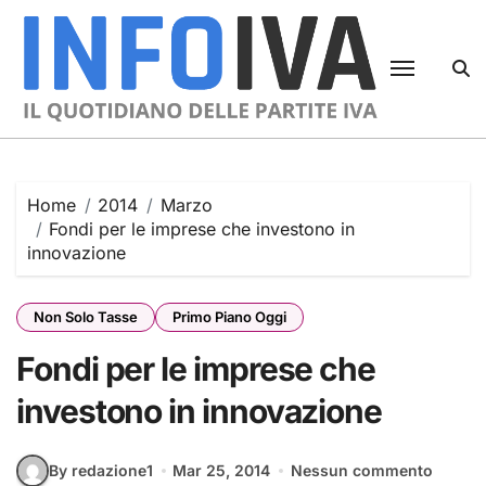
Skip
to
content
Home
2014
Marzo
Fondi per le imprese che investono in
innovazione
Non Solo Tasse
Primo Piano Oggi
Fondi per le imprese che
investono in innovazione
By redazione1
Mar 25, 2014
Nessun commento