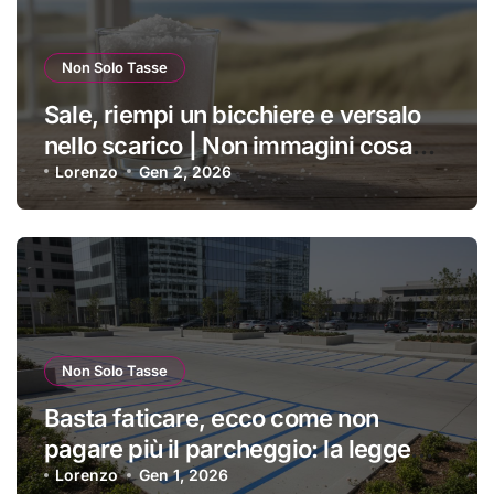
Non Solo Tasse
Sale, riempi un bicchiere e versalo
nello scarico | Non immagini cosa
succede: sappi solo che rimarrai di
Lorenzo
Gen 2, 2026
stucco
Non Solo Tasse
Basta faticare, ecco come non
pagare più il parcheggio: la legge
poco nota ti dà ragione | I vigili non lo
Lorenzo
Gen 1, 2026