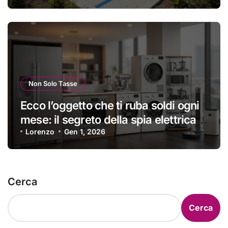
dicono a nessuno
Non Solo Tasse
Ecco l’oggetto che ti ruba soldi ogni
mese: il segreto della spia elettrica
che devi staccare subito | Risparmi
Lorenzo
Gen 1, 2026
una fortuna
Cerca
Cerca