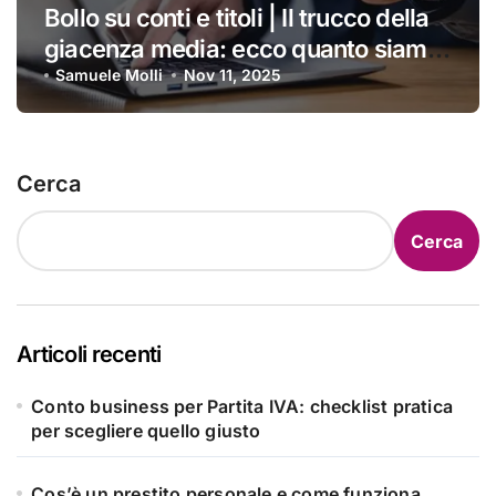
Bollo su conti e titoli | Il trucco della
giacenza media: ecco quanto siamo
costretti a pagare ogni anno
Samuele Molli
Nov 11, 2025
Cerca
Cerca
Articoli recenti
Conto business per Partita IVA: checklist pratica
per scegliere quello giusto
Cos’è un prestito personale e come funziona