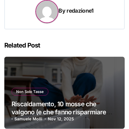
By
redazione1
Related Post
Non Solo Tasse
Riscaldamento, 10 mosse che
valgono (e che fanno risparmiare
tanti soldini) | I trucchi migliori per
Samuele Molli
Nov 12, 2025
passare un inverno spettacolare