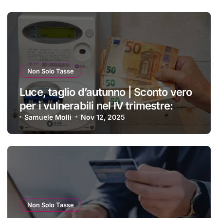
Non Solo Tasse
Luce, taglio d’autunno | Sconto vero
per i vulnerabili nel IV trimestre:
ecco a chi si applica e come
Samuele Molli
Nov 12, 2025
ottenerlo
Non Solo Tasse