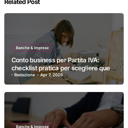
Related Post
Banche & Imprese
Conto business per Partita IVA:
checklist pratica per scegliere quello
giusto
Redazione
Apr 7, 2026
Banche & Imprese