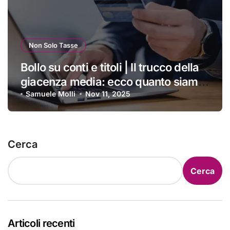
Non Solo Tasse
Bollo su conti e titoli | Il trucco della
giacenza media: ecco quanto siamo
costretti a pagare ogni anno
Samuele Molli
Nov 11, 2025
Cerca
Cerca
Articoli recenti