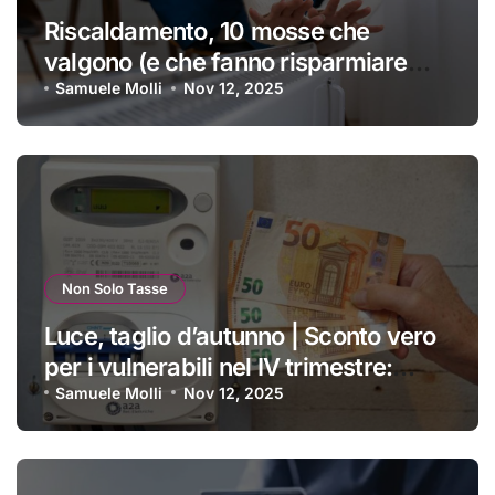
Riscaldamento, 10 mosse che
valgono (e che fanno risparmiare
tanti soldini) | I trucchi migliori per
Samuele Molli
Nov 12, 2025
passare un inverno spettacolare
Non Solo Tasse
Luce, taglio d’autunno | Sconto vero
per i vulnerabili nel IV trimestre:
ecco a chi si applica e come
Samuele Molli
Nov 12, 2025
ottenerlo