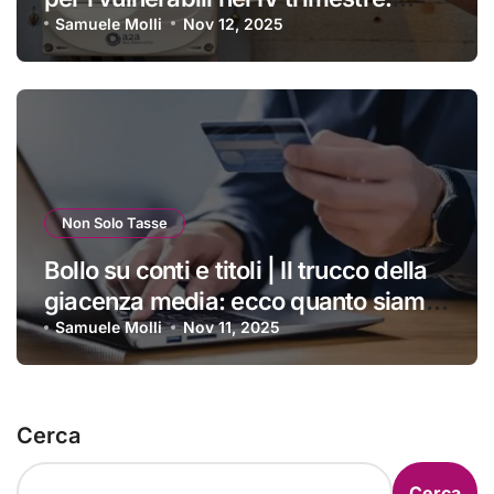
ecco a chi si applica e come
Samuele Molli
Nov 12, 2025
ottenerlo
Non Solo Tasse
Bollo su conti e titoli | Il trucco della
giacenza media: ecco quanto siamo
costretti a pagare ogni anno
Samuele Molli
Nov 11, 2025
Cerca
Cerca