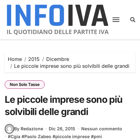
Skip
to
content
Home
2015
Dicembre
Le piccole imprese sono più solvibili delle grandi
Non Solo Tasse
Le piccole imprese sono più
solvibili delle grandi
By Redazione
Dic 26, 2015
Nessun commento
#
Cgia
#
Paolo Zabeo
#
piccole imprese
#
pmi