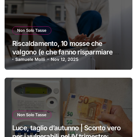
Non Solo Tasse
Riscaldamento, 10 mosse che
valgono (e che fanno risparmiare
tanti soldini) | I trucchi migliori per
Samuele Molli
Nov 12, 2025
passare un inverno spettacolare
Non Solo Tasse
Luce, taglio d’autunno | Sconto vero
per i vulnerabili nel IV trimestre: