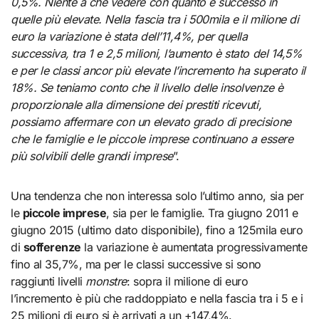
0,5%. Niente a che vedere con quanto è successo in
quelle più elevate. Nella fascia tra i 500mila e il milione di
euro la variazione è stata dell’11,4%, per quella
successiva, tra 1 e 2,5 milioni, l’aumento è stato del 14,5%
e per le classi ancor più elevate l’incremento ha superato il
18%. Se teniamo conto che il livello delle insolvenze è
proporzionale alla dimensione dei prestiti ricevuti,
possiamo affermare con un elevato grado di precisione
che le famiglie e le piccole imprese continuano a essere
più solvibili delle grandi imprese
”.
Una tendenza che non interessa solo l’ultimo anno, sia per
le
piccole imprese
, sia per le famiglie. Tra giugno 2011 e
giugno 2015 (ultimo dato disponibile), fino a 125mila euro
di
sofferenze
la variazione è aumentata progressivamente
fino al 35,7%, ma per le classi successive si sono
raggiunti livelli
monstre
: sopra il milione di euro
l’incremento è più che raddoppiato e nella fascia tra i 5 e i
25 milioni di euro si è arrivati a un +147,4%.