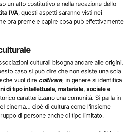
o un atto costitutivo e nella redazione dello
tita IVA
, questi aspetti saranno visti nei
che ora preme è capire cosa può effettivamente
culturale
ssociazioni culturali bisogna andare alle origini,
uesto caso si può dire che non esiste una sola
e
che vuol dire
coltivare
, in genere si identifica
i di tipo intellettuale
,
materiale
,
sociale e
rico caratterizzano una comunità. Si parla in
del cinema… cioè di cultura come l’insieme
uppo di persone anche di tipo limitato.