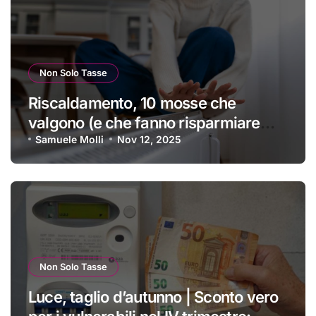
Non Solo Tasse
Riscaldamento, 10 mosse che
valgono (e che fanno risparmiare
tanti soldini) | I trucchi migliori per
Samuele Molli
Nov 12, 2025
passare un inverno spettacolare
Non Solo Tasse
Luce, taglio d’autunno | Sconto vero