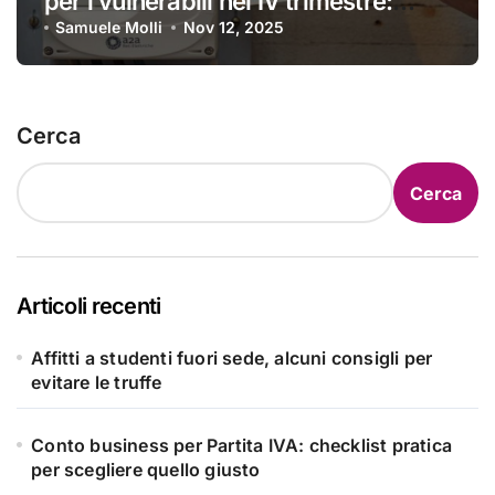
per i vulnerabili nel IV trimestre:
ecco a chi si applica e come
Samuele Molli
Nov 12, 2025
ottenerlo
Cerca
Cerca
Articoli recenti
Affitti a studenti fuori sede, alcuni consigli per
evitare le truffe
Conto business per Partita IVA: checklist pratica
per scegliere quello giusto