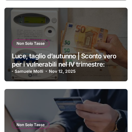
Non Solo Tasse
Luce, taglio d’autunno | Sconto vero
per i vulnerabili nel IV trimestre:
ecco a chi si applica e come
Samuele Molli
Nov 12, 2025
ottenerlo
Non Solo Tasse