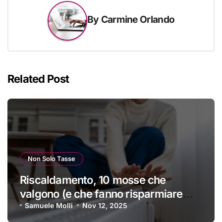
By
Carmine Orlando
Related Post
Non Solo Tasse
Riscaldamento, 10 mosse che
valgono (e che fanno risparmiare
tanti soldini) | I trucchi migliori per
Samuele Molli
Nov 12, 2025
passare un inverno spettacolare