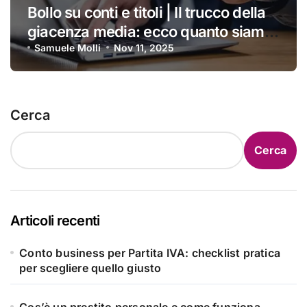
Bollo su conti e titoli | Il trucco della
giacenza media: ecco quanto siamo
costretti a pagare ogni anno
Samuele Molli
Nov 11, 2025
Cerca
Cerca
Articoli recenti
Conto business per Partita IVA: checklist pratica
per scegliere quello giusto
Cos’è un prestito personale e come funziona