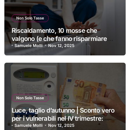
Non Solo Tasse
Riscaldamento, 10 mosse che
valgono (e che fanno risparmiare
tanti soldini) | I trucchi migliori per
Samuele Molli
Nov 12, 2025
passare un inverno spettacolare
Non Solo Tasse
Luce, taglio d’autunno | Sconto vero
per i vulnerabili nel IV trimestre:
ecco a chi si applica e come
Samuele Molli
Nov 12, 2025