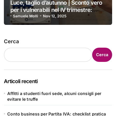
Luce, taglio d’autunno | Sconto vero
per i vulnerabili nel IV trimestre:
ecco a chi si applica e come
Samuele Molli
Nov 12, 2025
ottenerlo
Cerca
Cerca
Articoli recenti
Affitti a studenti fuori sede, alcuni consigli per
evitare le truffe
Conto business per Partita IVA: checklist pratica