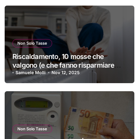
Non Solo Tasse
Riscaldamento, 10 mosse che
valgono (e che fanno risparmiare
tanti soldini) | I trucchi migliori per
Samuele Molli
Nov 12, 2025
passare un inverno spettacolare
Non Solo Tasse