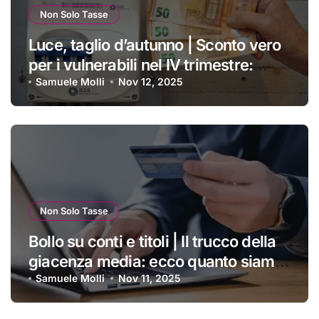
Non Solo Tasse
Luce, taglio d’autunno | Sconto vero
per i vulnerabili nel IV trimestre:
ecco a chi si applica e come
Samuele Molli
Nov 12, 2025
ottenerlo
Non Solo Tasse
Bollo su conti e titoli | Il trucco della
giacenza media: ecco quanto siamo
costretti a pagare ogni anno
Samuele Molli
Nov 11, 2025