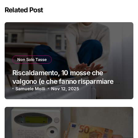
Related Post
Non Solo Tasse
Riscaldamento, 10 mosse che
valgono (e che fanno risparmiare
tanti soldini) | I trucchi migliori per
Samuele Molli
Nov 12, 2025
passare un inverno spettacolare