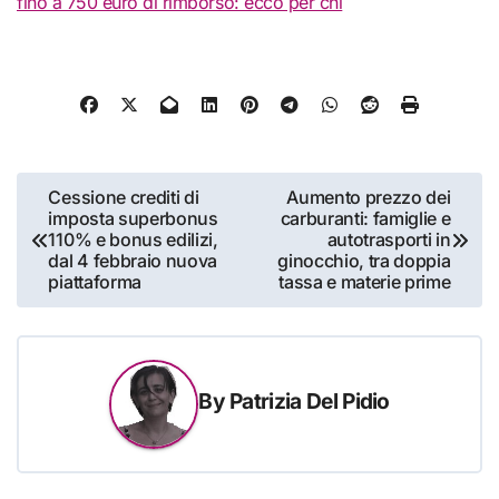
fino a 750 euro di rimborso: ecco per chi
Navigazione
Cessione crediti di
Aumento prezzo dei
imposta superbonus
carburanti: famiglie e
articoli
110% e bonus edilizi,
autotrasporti in
dal 4 febbraio nuova
ginocchio, tra doppia
piattaforma
tassa e materie prime
By
Patrizia Del Pidio