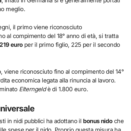
à
, infatti in Germania si è generalmente portati
no meglio.
ni, il primo viene riconosciuto
ino al compimento del 18° anno di età, si tratta
219 euro
per il primo figlio, 225 per il secondo
o, viene riconosciuto fino al compimento del 14°
ita economica legata alla rinuncia al lavoro.
ominato
Elterngeld
è di 1.800 euro.
niversale
sti in nidi pubblici ha adottano il
bonus nido
che
elle spese per il nido. Proprio questa misura ha