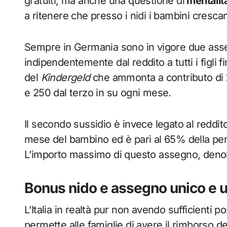
gratuiti, ma anche una questione di
mentalit
a ritenere che presso i nidi i bambini cresca
Sempre in Germania sono in vigore due asseg
indipendentemente dal reddito a tutti i figli f
del
Kindergeld
che ammonta a contributo di
e 250 dal terzo in su ogni mese.
Il secondo sussidio è invece legato al reddit
mese del bambino ed è pari al 65% della perd
L’importo massimo di questo assegno, den
Bonus nido e assegno unico e u
L’Italia in realtà pur non avendo sufficienti po
permette alle famiglie di avere il rimborso d