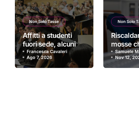
Non Solo Tasse
Non Solo T
Affitti a studenti
Riscalda
fuori sede, alcuni
mosse c
consigli per evitare
Francesca Cavaleri
(e che f
Samuele Mo
Ago 7, 2026
Nov 12, 20
le truffe
risparmia
soldini) |
migliori 
un inver
spettaco