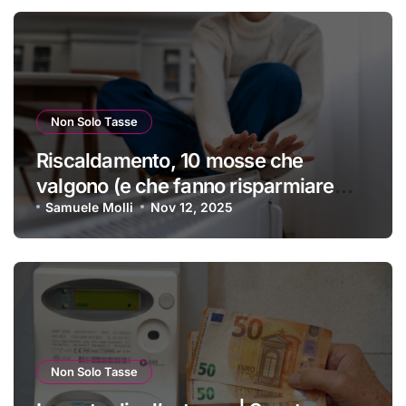
Non Solo Tasse
Riscaldamento, 10 mosse che
valgono (e che fanno risparmiare
tanti soldini) | I trucchi migliori per
Samuele Molli
Nov 12, 2025
passare un inverno spettacolare
Non Solo Tasse