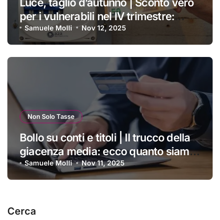
Luce, taglio d’autunno | Sconto vero
per i vulnerabili nel IV trimestre:
ecco a chi si applica e come
Samuele Molli
Nov 12, 2025
ottenerlo
Non Solo Tasse
Bollo su conti e titoli | Il trucco della
giacenza media: ecco quanto siamo
costretti a pagare ogni anno
Samuele Molli
Nov 11, 2025
Cerca