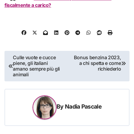
fiscalmente a carico?
Navigazione
Culle vuote e cucce
Bonus benzina 2023,
piene, gli italiani
a chi spetta e come
articoli
amano sempre più gli
richiederlo
animali
By
Nadia Pascale