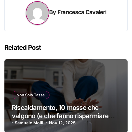
By
Francesca Cavaleri
Related Post
Non Solo Tasse
Riscaldamento, 10 mosse che
valgono (e che fanno risparmiare
tanti soldini) | I trucchi migliori per
Samuele Molli
Nov 12, 2025