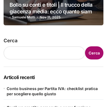
Bollo su conti e titoli | Il trucco della
giacenza media: ecco quanto siamo
costretti a pagare ogni anno
Samuele Molli
Nov 11, 2025
Cerca
Cerca
Articoli recenti
Conto business per Partita IVA: checklist pratica
per scegliere quello giusto