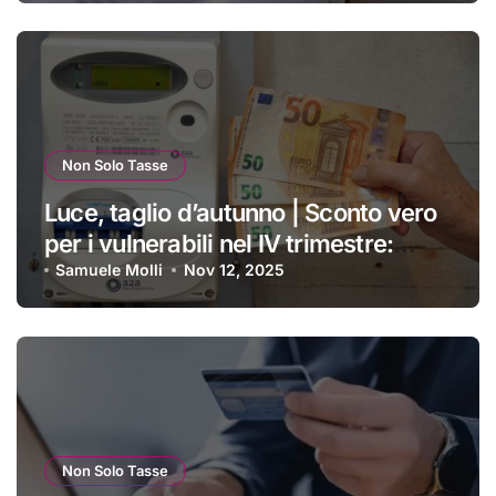
passare un inverno spettacolare
Non Solo Tasse
Luce, taglio d’autunno | Sconto vero
per i vulnerabili nel IV trimestre:
ecco a chi si applica e come
Samuele Molli
Nov 12, 2025
ottenerlo
Non Solo Tasse