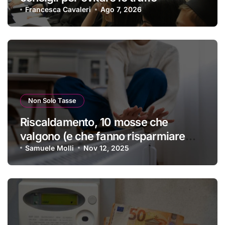
Francesca Cavaleri
Ago 7, 2026
Non Solo Tasse
Riscaldamento, 10 mosse che
valgono (e che fanno risparmiare
tanti soldini) | I trucchi migliori per
Samuele Molli
Nov 12, 2025
passare un inverno spettacolare