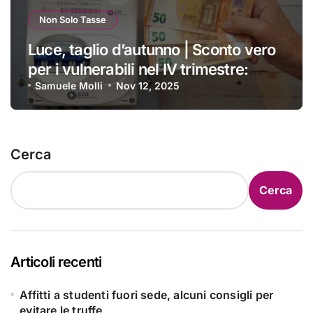
Non Solo Tasse
Luce, taglio d’autunno | Sconto vero
per i vulnerabili nel IV trimestre:
ecco a chi si applica e come
Samuele Molli
Nov 12, 2025
ottenerlo
Cerca
Cerca
Articoli recenti
Affitti a studenti fuori sede, alcuni consigli per
evitare le truffe