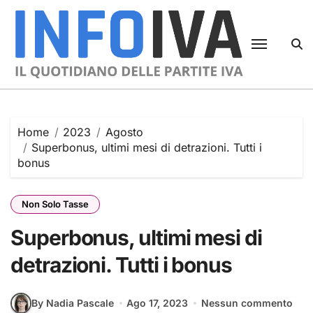
Skip
to
content
Home
2023
Agosto
Superbonus, ultimi mesi di detrazioni. Tutti i
bonus
Non Solo Tasse
Superbonus, ultimi mesi di
detrazioni. Tutti i bonus
By Nadia Pascale
Ago 17, 2023
Nessun commento