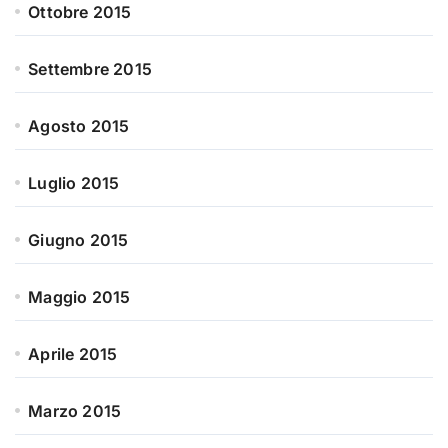
Ottobre 2015
Settembre 2015
Agosto 2015
Luglio 2015
Giugno 2015
Maggio 2015
Aprile 2015
Marzo 2015