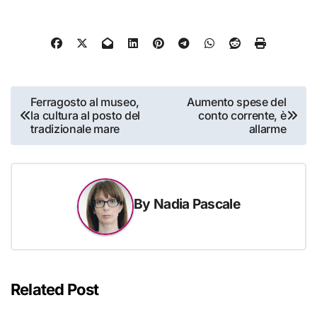
Navigazione
Ferragosto al museo,
Aumento spese del
la cultura al posto del
conto corrente, è
articoli
tradizionale mare
allarme
By
Nadia Pascale
Related Post