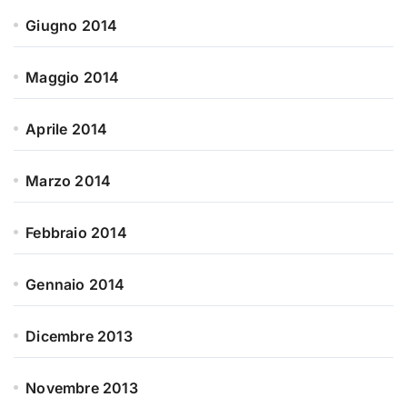
Giugno 2014
Maggio 2014
Aprile 2014
Marzo 2014
Febbraio 2014
Gennaio 2014
Dicembre 2013
Novembre 2013