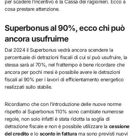
per scadere l’incentivo è la Cassa dei ragionieri. Ecco a
cosa prestare attenzione.
Superbonus al 90%, ecco chi può
ancora usufruirne
Dal 2024 il Superbonus vedrà ancora scendere la
percentuale di detrazioni fiscali di cui si può usufruire, la
stessa sarà al 70%, nel frattempo è bene ricordare che
ancora per pochi mesi è possibile avere le detrazioni
fiscali al 90% per i lavori di efficientamento energetico
realizzati sullo stabile.
Ricordiamo che con l’introduzione delle nuove norme
rispetto al Superbonus 110% sono cambiate numerose
regole, non solo infatti è stata ridotta la soglia di
detrazione fiscale e non è possibile utilizzare la
cessione
del credito
e lo
sconto in fattura
ma sono previsti nuovi