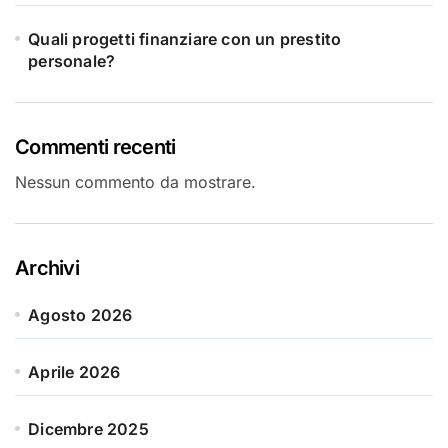
Quali progetti finanziare con un prestito
personale?
Commenti recenti
Nessun commento da mostrare.
Archivi
Agosto 2026
Aprile 2026
Dicembre 2025