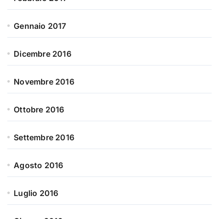
Gennaio 2017
Dicembre 2016
Novembre 2016
Ottobre 2016
Settembre 2016
Agosto 2016
Luglio 2016