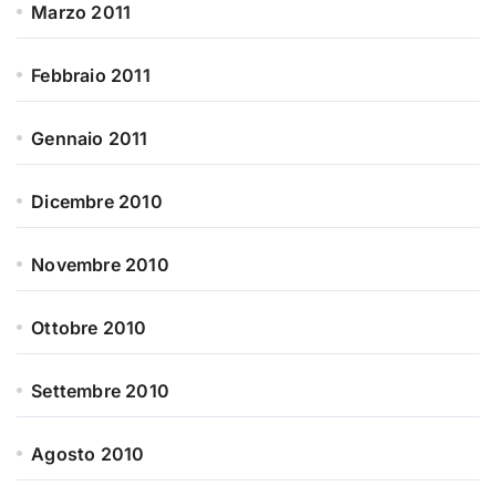
Marzo 2011
Febbraio 2011
Gennaio 2011
Dicembre 2010
Novembre 2010
Ottobre 2010
Settembre 2010
Agosto 2010