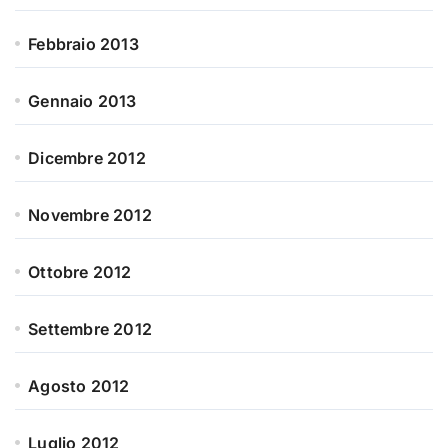
Febbraio 2013
Gennaio 2013
Dicembre 2012
Novembre 2012
Ottobre 2012
Settembre 2012
Agosto 2012
Luglio 2012