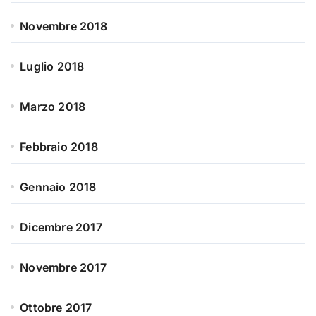
Novembre 2018
Luglio 2018
Marzo 2018
Febbraio 2018
Gennaio 2018
Dicembre 2017
Novembre 2017
Ottobre 2017