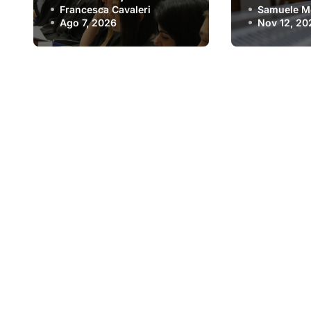
consigli per evitare
Francesca Cavaleri
(e che f
Samuele Mo
Ago 7, 2026
Nov 12, 20
le truffe
risparmia
soldini) |
migliori 
un inver
spettaco