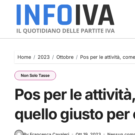
Skip
to
content
Home
2023
Ottobre
Pos per le attività, com
Non Solo Tasse
Pos per le attivit
quello giusto per
By Francesca Cavaleri
Ott 19, 2023
Nessun com