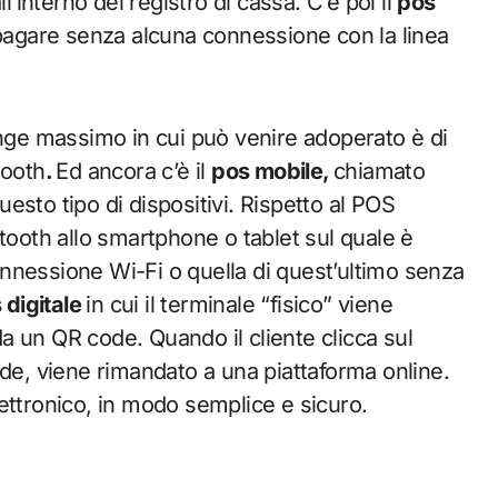
l’interno del registro di cassa. C’è poi il
pos
 pagare senza alcuna connessione con la linea
range massimo in cui può venire adoperato è di
tooth
.
Ed ancora c’è il
pos mobile,
chiamato
sto tipo di dispositivi. Rispetto al POS
oth allo smartphone o tablet sul quale è
 connessione Wi-Fi o quella di quest’ultimo senza
 digitale
in cui il terminale “fisico” viene
 da un QR code. Quando il cliente clicca sul
ode, viene rimandato a una piattaforma online.
ettronico, in modo semplice e sicuro.