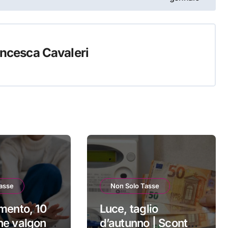
ncesca Cavaleri
asse
Non Solo Tasse
mento, 10
Luce, taglio
he valgono
d’autunno | Sconto