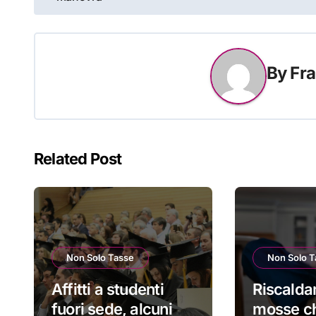
articoli
By
Fra
Related Post
Non Solo Tasse
Non Solo T
Affitti a studenti
Riscalda
fuori sede, alcuni
mosse c