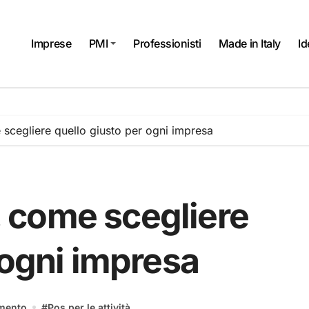
Imprese
PMI
Professionisti
Made in Italy
Id
e scegliere quello giusto per ogni impresa
à, come scegliere
 ogni impresa
mento
#
Pos per le attività