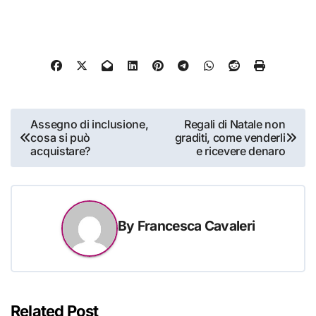
Navigazione
Assegno di inclusione,
Regali di Natale non
cosa si può
graditi, come venderli
articoli
acquistare?
e ricevere denaro
By
Francesca Cavaleri
Related Post