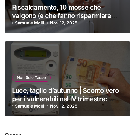
Riscaldamento, 10 mosse che
valgono (e che fanno risparmiare
tanti soldini) | I trucchi migliori per
Samuele Molli
Nov 12, 2025
passare un inverno spettacolare
Non Solo Tasse
Luce, taglio d’autunno | Sconto vero
per i vulnerabili nel IV trimestre:
ecco a chi si applica e come
Samuele Molli
Nov 12, 2025
ottenerlo