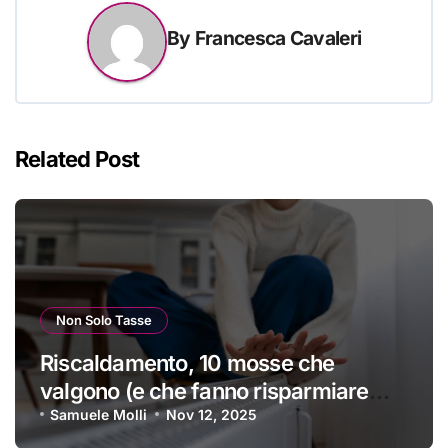
By
Francesca Cavaleri
Related Post
Non Solo Tasse
Riscaldamento, 10 mosse che
valgono (e che fanno risparmiare
tanti soldini) | I trucchi migliori per
Samuele Molli
Nov 12, 2025
passare un inverno spettacolare