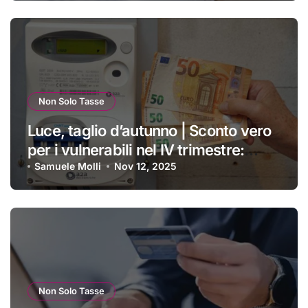
Non Solo Tasse
Luce, taglio d’autunno | Sconto vero
per i vulnerabili nel IV trimestre:
ecco a chi si applica e come
Samuele Molli
Nov 12, 2025
ottenerlo
Non Solo Tasse