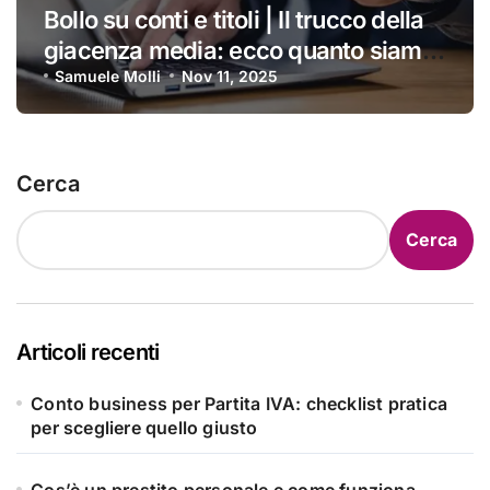
Bollo su conti e titoli | Il trucco della
giacenza media: ecco quanto siamo
costretti a pagare ogni anno
Samuele Molli
Nov 11, 2025
Cerca
Cerca
Articoli recenti
Conto business per Partita IVA: checklist pratica
per scegliere quello giusto
Cos’è un prestito personale e come funziona