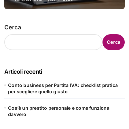
costretti a pagare ogni anno
Cerca
Cerca
Articoli recenti
Conto business per Partita IVA: checklist pratica
per scegliere quello giusto
Cos’è un prestito personale e come funziona
davvero