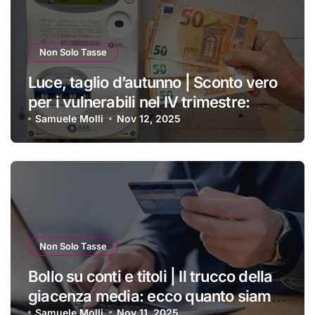
Non Solo Tasse
Luce, taglio d’autunno | Sconto vero
per i vulnerabili nel IV trimestre:
ecco a chi si applica e come
Samuele Molli
Nov 12, 2025
ottenerlo
Non Solo Tasse
Bollo su conti e titoli | Il trucco della
giacenza media: ecco quanto siamo
Samuele Molli
Nov 11, 2025