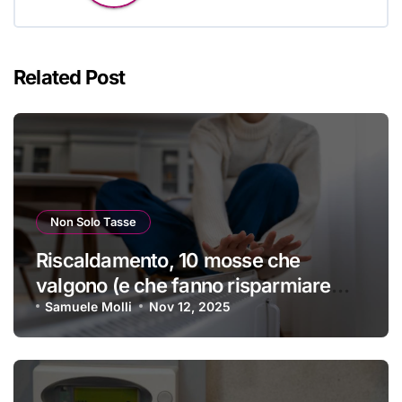
Related Post
Non Solo Tasse
Riscaldamento, 10 mosse che
valgono (e che fanno risparmiare
tanti soldini) | I trucchi migliori per
Samuele Molli
Nov 12, 2025
passare un inverno spettacolare