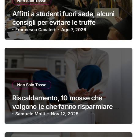
Non Solo Tasse
Affitti a studenti fuori sede, alcuni
consigli per evitare le truffe
Francesca Cavaleri
Ago 7, 2026
Non Solo Tasse
Riscaldamento, 10 mosse che
valgono (e che fanno risparmiare
tanti soldini) | I trucchi migliori per
Samuele Molli
Nov 12, 2025
passare un inverno spettacolare