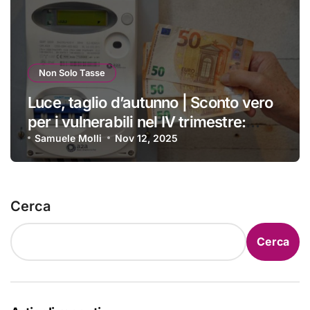
Non Solo Tasse
Luce, taglio d’autunno | Sconto vero
per i vulnerabili nel IV trimestre:
ecco a chi si applica e come
Samuele Molli
Nov 12, 2025
ottenerlo
Cerca
Cerca