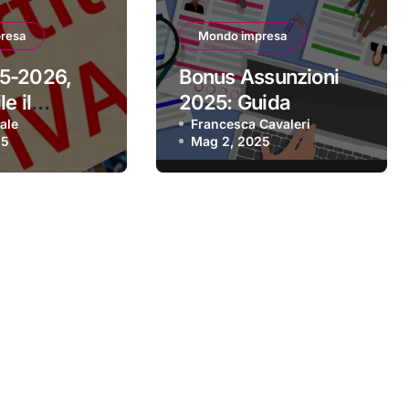
resa
Mondo impresa
5-2026,
Bonus Assunzioni
e il
2025: Guida
 per aderire
ale
Completa alle
Francesca Cavaleri
25
Mag 2, 2025
Agevolazioni per le
Imprese