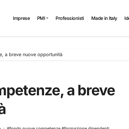
Imprese
PMI
Professionisti
Made in Italy
Id
 a breve nuove opportunità
petenze, a breve
à
o
#
fondo nuove competenze
#
formazione dipendenti