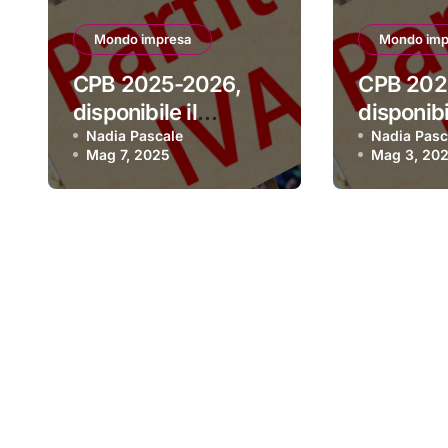
Mondo impresa
Mondo imp
CPB 2025-2026,
CPB 202
disponibile il
disponibil
software per aderire
Nadia Pascale
software
Nadia Pasc
Mag 7, 2025
Mag 3, 20