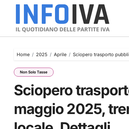
Skip
to
content
Home
2025
Aprile
Sciopero trasporto pubbli
Non Solo Tasse
Sciopero trasport
maggio 2025, tren
locale. Dettagli