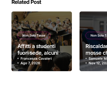
Related Post
Non Solo Tasse
Non Solo T
Affitti a studenti
Riscalda
fuori sede, alcuni
mosse c
consigli per evitare
Francesca Cavaleri
(e che f
Samuele Mo
Ago 7, 2026
Nov 12, 20
le truffe
risparmia
soldini) |
migliori 
un inver
spettaco