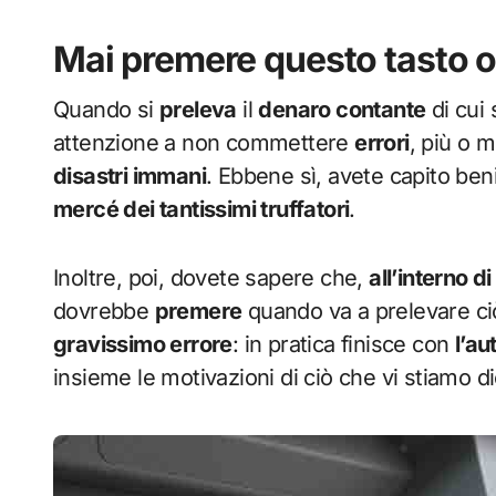
Mai premere questo tasto o
Quando si
preleva
il
denaro contante
di cui
attenzione a non commettere
errori
, più o 
disastri immani
. Ebbene sì, avete capito be
mercé dei tantissimi truffatori
.
Inoltre, poi, dovete sapere che,
all’interno di
dovrebbe
premere
quando va a prelevare ciò
gravissimo errore
: in pratica finisce con
l’au
insieme le motivazioni di ciò che vi stiamo d