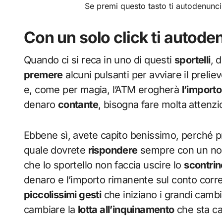
Se premi questo tasto ti autodenunc
Con un solo click ti autode
Quando ci si reca in uno di questi
sportelli
, 
premere
alcuni pulsanti per avviare il prelievo
e, come per magia, l’ATM erogherà
l’importo
denaro
contante
, bisogna fare molta attenzi
Ebbene sì, avete capito benissimo, perché p
quale dovrete
rispondere
sempre con un no. 
che lo sportello non faccia uscire lo
scontrin
denaro e l’importo rimanente sul conto corr
piccolissimi gesti
che iniziano i grandi camb
cambiare la
lotta all’inquinamento
che sta ca