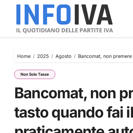
Skip
to
content
Home
2025
Agosto
Bancomat, non premere M
Non Solo Tasse
Bancomat, non p
tasto quando fai il
praticamente au