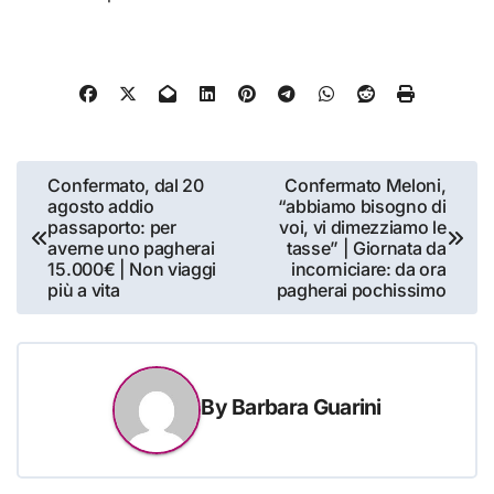
Navigazione
Confermato, dal 20
Confermato Meloni,
agosto addio
“abbiamo bisogno di
articoli
passaporto: per
voi, vi dimezziamo le
averne uno pagherai
tasse” | Giornata da
15.000€ | Non viaggi
incorniciare: da ora
più a vita
pagherai pochissimo
By
Barbara Guarini