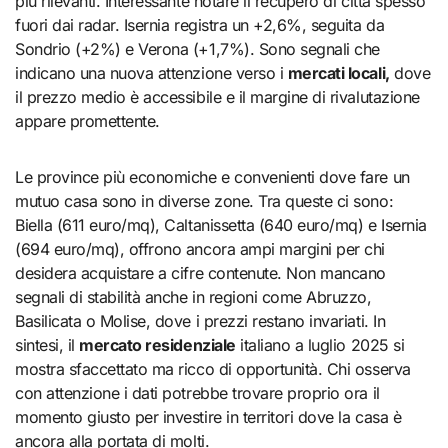
più rilevanti. Interessante notare il recupero di città spesso
fuori dai radar. Isernia registra un +2,6%, seguita da
Sondrio (+2%) e Verona (+1,7%). Sono segnali che
indicano una nuova attenzione verso i
mercati locali,
dove
il prezzo medio è accessibile e il margine di rivalutazione
appare promettente.
Le province più economiche e convenienti dove fare un
mutuo casa sono in diverse zone. Tra queste ci sono:
Biella (611 euro/mq), Caltanissetta (640 euro/mq) e Isernia
(694 euro/mq), offrono ancora ampi margini per chi
desidera acquistare a cifre contenute. Non mancano
segnali di stabilità anche in regioni come Abruzzo,
Basilicata o Molise, dove i prezzi restano invariati. In
sintesi, il
mercato residenziale
italiano a luglio 2025 si
mostra sfaccettato ma ricco di opportunità. Chi osserva
con attenzione i dati potrebbe trovare proprio ora il
momento giusto per investire in territori dove la casa è
ancora alla portata di molti.