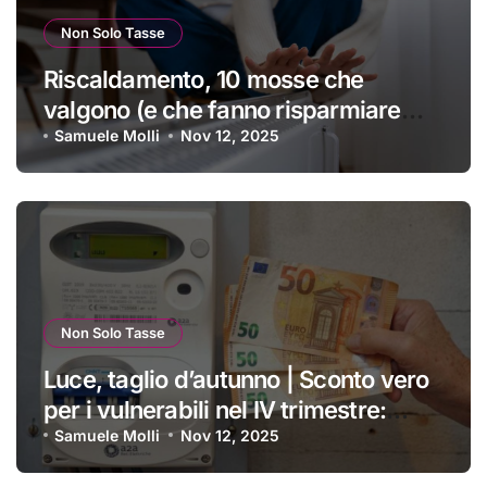
Non Solo Tasse
Riscaldamento, 10 mosse che
valgono (e che fanno risparmiare
tanti soldini) | I trucchi migliori per
Samuele Molli
Nov 12, 2025
passare un inverno spettacolare
Non Solo Tasse
Luce, taglio d’autunno | Sconto vero
per i vulnerabili nel IV trimestre:
ecco a chi si applica e come
Samuele Molli
Nov 12, 2025
ottenerlo